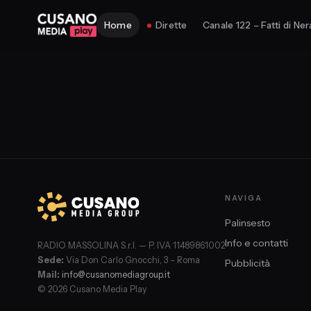
Home
Dirette
Canale 122 – Fatti di Ner
NAVIGA
Palinsesto
Info e contatti
RADIO MASSOLINA S.r.l. — P. IVA 11489861002
Sede:
Via Don Carlo Gnocchi, 3 – Roma
Pubblicità
Mail:
info@cusanomediagroup.it
© 2026 Cusano Media Play