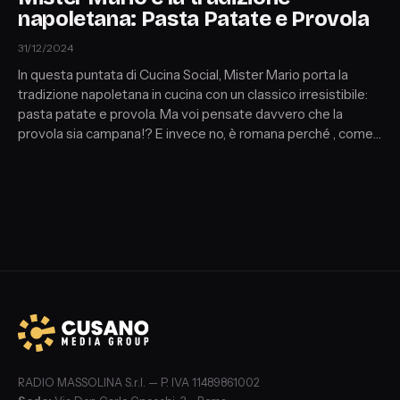
napoletana: Pasta Patate e Provola
31/12/2024
In questa puntata di Cucina Social, Mister Mario porta la
tradizione napoletana in cucina con un classico irresistibile:
pasta patate e provola. Ma voi pensate davvero che la
provola sia campana!? E invece no, è romana perché , come
sempre, Mister Mario arriva a mani vuote. Una puntata ricca
di sapori autentici, tanto trambusto e momenti esilaranti
tutti da gustare!
RADIO MASSOLINA S.r.l. — P. IVA 11489861002