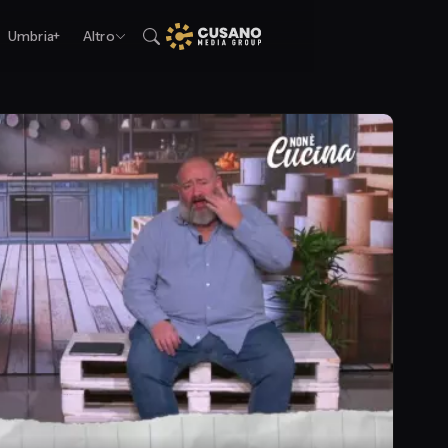
Umbria+
Altro