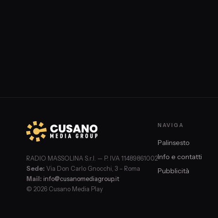
NAVIGA
Palinsesto
Info e contatti
RADIO MASSOLINA S.r.l. — P. IVA 11489861002
Sede:
Via Don Carlo Gnocchi, 3 – Roma
Pubblicità
Mail:
info@cusanomediagroup.it
© 2026 Cusano Media Play