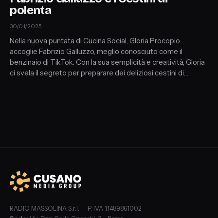
polenta
30/01/2025
Nella nuova puntata di Cucina Social, Gloria Procopio
accoglie Fabrizio Galluzzo, meglio conosciuto come il
benzinaio di TikTok. Con la sua semplicità e creatività, Gloria
ci svela il segreto per preparare dei deliziosi cestini di
polenta farciti, ideali per stupire gli ospiti. Durante la puntata,
non mancano i momenti divertenti: Fabrizio scherza sulla sua
fisicità scolpita, capace di far invidia agli uomini e far perdere
la testa alle donne.
RADIO MASSOLINA S.r.l. — P. IVA 11489861002