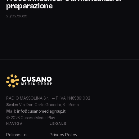
preparazione
26/02/2025
RADIO MASSOLINA S.r.l. — P. IVA 11489861002
Sede:
Via Don Carlo Gnocchi, 3 – Roma
Mail:
info@cusanomediagroup.it
© 2026 Cusano Media Play
NAVIGA
LEGALE
Palinsesto
Privacy Policy