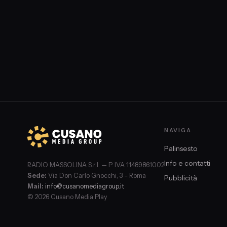
NAVIGA
Palinsesto
Info e contatti
RADIO MASSOLINA S.r.l. — P. IVA 11489861002
Sede:
Via Don Carlo Gnocchi, 3 – Roma
Pubblicità
Mail:
info@cusanomediagroup.it
© 2026 Cusano Media Play