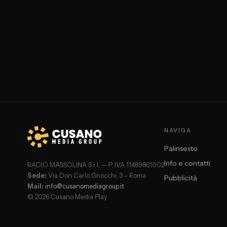
NAVIGA
Palinsesto
Info e contatti
RADIO MASSOLINA S.r.l. — P. IVA 11489861002
Sede:
Via Don Carlo Gnocchi, 3 – Roma
Pubblicità
Mail:
info@cusanomediagroup.it
© 2026 Cusano Media Play