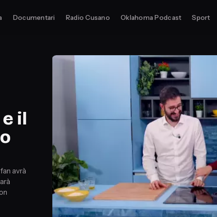
a
Documentari
Radio Cusano
Oklahoma Podcast
Sport
e il
to
 fan avrà
sarà
Non