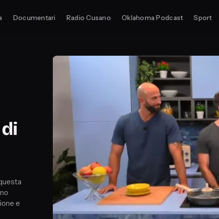
a
Documentari
Radio Cusano
Oklahoma Podcast
Sport
 di
 questa
emo
zione e