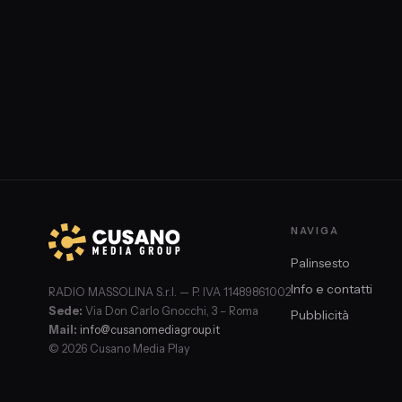
NAVIGA
Palinsesto
Info e contatti
RADIO MASSOLINA S.r.l. — P. IVA 11489861002
Sede:
Via Don Carlo Gnocchi, 3 – Roma
Pubblicità
Mail:
info@cusanomediagroup.it
© 2026 Cusano Media Play