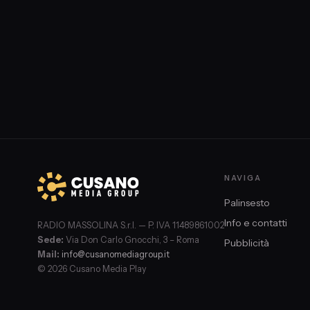
NAVIGA
Palinsesto
Info e contatti
RADIO MASSOLINA S.r.l. — P. IVA 11489861002
Sede:
Via Don Carlo Gnocchi, 3 – Roma
Pubblicità
Mail:
info@cusanomediagroup.it
© 2026 Cusano Media Play