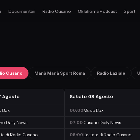
a
Documentari
Radio Cusano
Oklahoma Podcast
Sport
dio Cusano
Manà Manà Sport Roma
Radio Laziale
U
7 Agosto
Sabato 08 Agosto
c Box
00:00
Music Box
no Daily News
07:00
Cusano Daily News
ate di Radio Cusano
09:00
L’estate di Radio Cusano