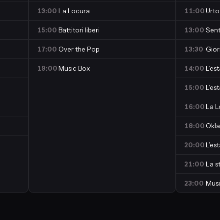
13:00
La Locura
11:00
Urto
15:00
Battitori liberi
13:00
Sent
17:00
Over the Pop
13:30
Gior
19:00
Music Box
14:00
L’es
15:00
L’es
16:00
La L
18:00
Okl
20:00
L’es
21:00
La s
23:00
Musi