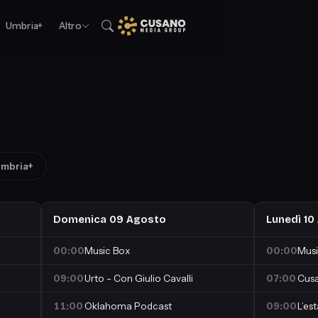
Umbria+
Altro
mbria+
Domenica 09 Agosto
Lunedì 10
00:00
Music Box
00:00
Musi
09:00
Urto - Con Giulio Cavalli
07:00
Cusa
11:00
Oklahoma Podcast
09:00
L’es