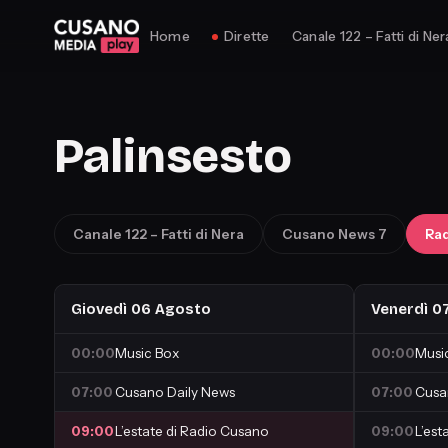
Home
Dirette
Canale 122 – Fatti di Ner
Palinsesto
Canale 122 – Fatti di Nera
Cusano News 7
Ra
Giovedì 06 Agosto
Venerdì 0
00:00
Music Box
00:00
Musi
07:00
Cusano Daily News
07:00
Cusa
09:00
L’estate di Radio Cusano
09:00
L’est