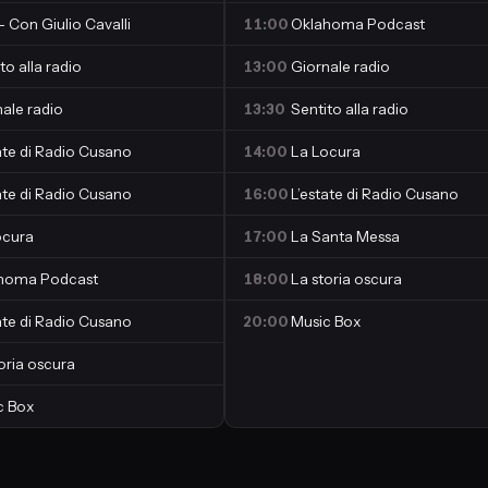
- Con Giulio Cavalli
11:00
Oklahoma Podcast
to alla radio
13:00
Giornale radio
ale radio
13:30
Sentito alla radio
ate di Radio Cusano
14:00
La Locura
ate di Radio Cusano
16:00
L’estate di Radio Cusano
ocura
17:00
La Santa Messa
homa Podcast
18:00
La storia oscura
ate di Radio Cusano
20:00
Music Box
oria oscura
c Box