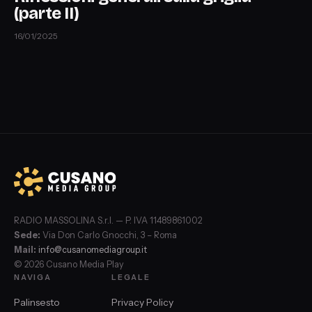
(parte II)
16/01/2025
RADIO MASSOLINA S.r.l. — P. IVA 11489861002
Sede:
Via Don Carlo Gnocchi, 3 – Roma
Mail:
info@cusanomediagroup.it
© 2026 Cusano Media Play
NAVIGA
LEGALE
Palinsesto
Privacy Policy