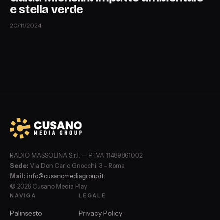
e stella verde
20/11/2024
RADIO MASSOLINA S.r.l. — P. IVA 11489861002
Sede:
Via Don Carlo Gnocchi, 3 – Roma
Mail:
info@cusanomediagroup.it
© 2026 Cusano Media Play
NAVIGA
LEGALE
Palinsesto
Privacy Policy