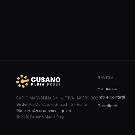
NAVIGA
Palinsesto
Info e contatti
RADIO MASSOLINA S.r.l. — P. IVA 11489861002
Sede:
Via Don Carlo Gnocchi, 3 – Roma
Pubblicità
Mail:
info@cusanomediagroup.it
© 2026 Cusano Media Play