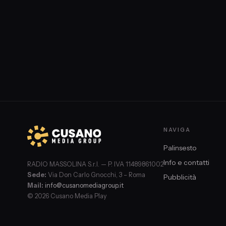
NAVIGA
Palinsesto
Info e contatti
RADIO MASSOLINA S.r.l. — P. IVA 11489861002
Sede:
Via Don Carlo Gnocchi, 3 – Roma
Pubblicità
Mail:
info@cusanomediagroup.it
© 2026 Cusano Media Play