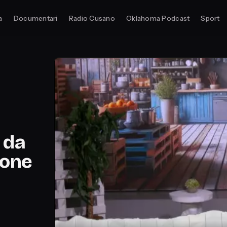
a
Documentari
Radio Cusano
Oklahoma Podcast
Sport
 da
ione