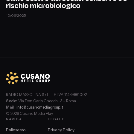
rischio microbiologico
10/06/2025
RADIO MASSOLINA S.r.l. — P. IVA 11489861002
Sede:
Via Don Carlo Gnocchi, 3 – Roma
Mail:
info@cusanomediagroup.it
© 2026 Cusano Media Play
NAVIGA
LEGALE
Palinsesto
Privacy Policy