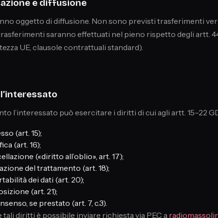
azione e diffusione
anno oggetto di diffusione. Non sono previsti trasferimenti ver
trasferimenti saranno effettuati nel pieno rispetto degli artt
tezza UE, clausole contrattuali standard).
ell’interessato
o l’interessato può esercitare i diritti di cui agli artt. 15–22 
sso (art. 15);
ica (art. 16);
llazione («diritto all’oblio», art. 17);
tazione del trattamento (art. 18);
tabilità dei dati (art. 20);
sizione (art. 21);
senso, se prestato (art. 7, c.3).
tali diritti è possibile inviare richiesta via PEC a
radiomassoli