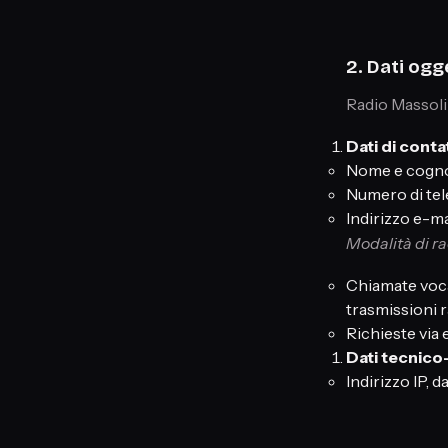
2. Dati ogg
Radio Massolina
Dati di conta
Nome e cogn
Numero di tel
Indirizzo e-ma
Modalità di ra
Chiamate voca
trasmissioni r
Richieste via e
Dati tecnico
Indirizzo IP, d