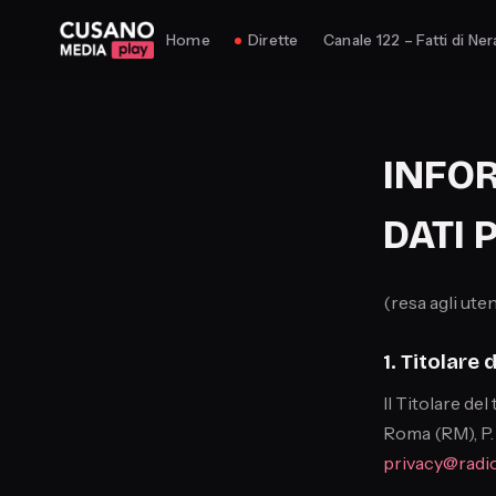
Home
Dirette
Canale 122 – Fatti di Ner
INFOR
DATI 
(resa agli ute
1. Titolare
Il Titolare de
Roma (RM), P.
privacy@radio