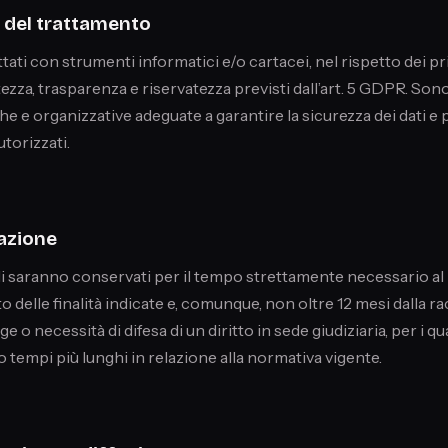
à del trattamento
ttati con strumenti informatici e/o cartacei, nel rispetto dei pr
ttezza, trasparenza e riservatezza previsti dall’art. 5 GDPR. Son
e e organizzative adeguate a garantire la sicurezza dei dati e
torizzati.
azione
li saranno conservati per il tempo strettamente necessario al
delle finalità indicate e, comunque, non oltre 12 mesi dalla ra
ge o necessità di difesa di un diritto in sede giudiziaria, per i qua
tempi più lunghi in relazione alla normativa vigente.