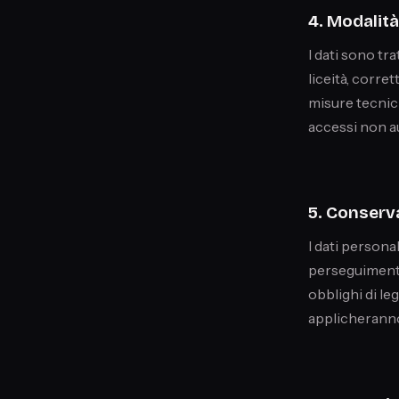
4. Modalit
I dati sono tra
liceità, corre
misure tecnich
accessi non au
5. Conserv
I dati persona
perseguimento 
obblighi di leg
applicheranno 