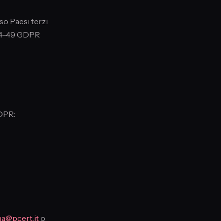
so Paesi terzi
. 44–49 GDPR
GDPR:
na@pcert.it
o