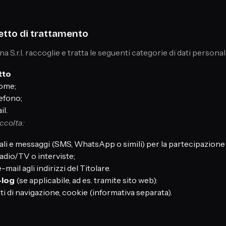
etto di trattamento
 S.r.l. raccoglie e tratta le seguenti categorie di dati personali
tto
ome;
efono;
il.
ccolta:
li e messaggi (SMS, WhatsApp o simili) per la partecipazione
adio/TV o interviste;
-mail agli indirizzi del Titolare.
-log
(se applicabile, ad es. tramite sito web):
ati di navigazione, cookie (informativa separata).