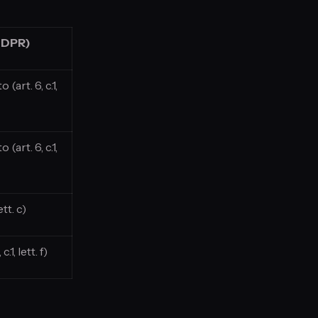
 GDPR)
(art. 6, c.1,
(art. 6, c.1,
ett. c)
.1, lett. f)