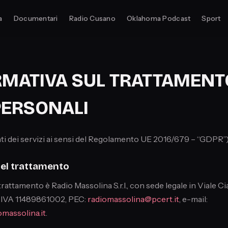
a
Documentari
Radio Cusano
Oklahoma Podcast
Sport
MATIVA SUL TRATTAMENT
PERSONALI
nti dei servizi ai sensi del Regolamento UE 2016/679 – “GDPR”
 del trattamento
l trattamento è Radio Massolina S.r.l., con sede legale in Viale C
 IVA 11489861002, PEC:
radiomassolina@pcert.it
, e-mail:
massolina.it
.