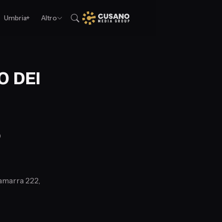
Umbria+
Altro
O DEI
)
iamarra 222,