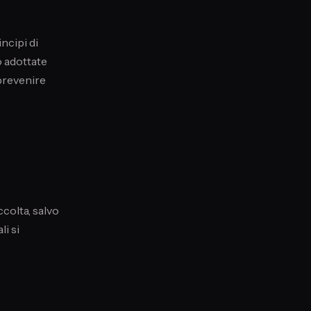
incipi di
o adottate
 prevenire
ccolta, salvo
li si