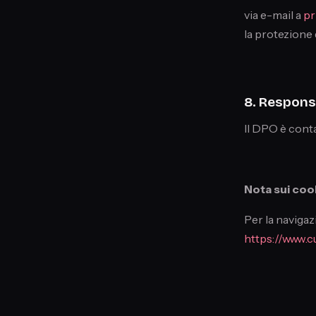
via e-mail a
pr
la protezione 
8. Responsa
Il DPO è conta
Nota sui coo
Per la navigaz
https://www.c