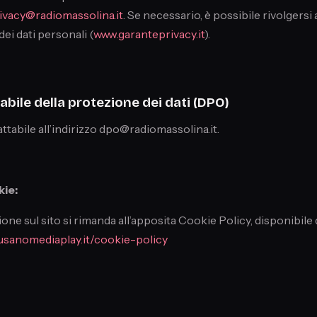
ivacy@radiomassolina.it
. Se necessario, è possibile rivolgersi
dei dati personali (
www.garanteprivacy.it
).
bile della protezione dei dati (DPO)
ttabile all’indirizzo dpo@radiomassolina.it.
kie:
ione sul sito si rimanda all’apposita Cookie Policy, disponibile 
usanomediaplay.it/cookie-policy