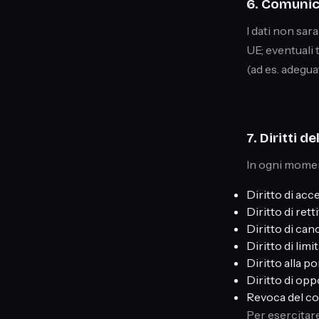
6. Comunic
I dati non sar
UE; eventuali 
(ad es. adegua
7. Diritti d
In ogni moment
Diritto di acce
Diritto di rettif
Diritto di cance
Diritto di limi
Diritto alla por
Diritto di oppo
Revoca del con
Per esercitare 