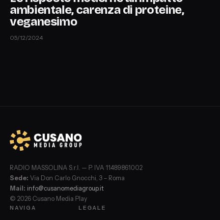
ambientale, carenza di proteine,
veganesimo
05/12/2024
RADIO MASSOLINA S.r.l. — P. IVA 11489861002
Sede:
Via Don Carlo Gnocchi, 3 – Roma
Mail:
info@cusanomediagroup.it
© 2026 Cusano Media Play
NAVIGA
LEGALE