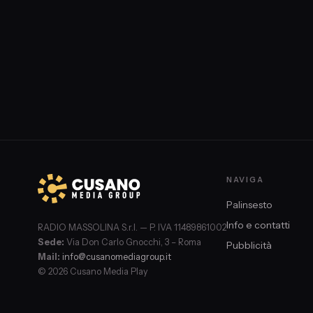
NAVIGA
Palinsesto
Info e contatti
RADIO MASSOLINA S.r.l. — P. IVA 11489861002
Sede:
Via Don Carlo Gnocchi, 3 – Roma
Pubblicità
Mail:
info@cusanomediagroup.it
© 2026 Cusano Media Play