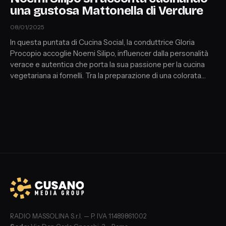
una gustosa Mattonella di Verdure
08/01/2025
In questa puntata di Cucina Social, la conduttrice Gloria
Procopio accoglie Noemi Silipo, influencer dalla personalità
verace e autentica che porta la sua passione per la cucina
vegetariana ai fornelli. Tra la preparazione di una colorata
mattonella di verdure, Noemi si aprirà raccontando il suo
esordio, le sue paure più intime e la sua visione della vita. Ma
il piatto proposto da Gloria conquisterà davvero il palato
esigente di Noemi?
RADIO MASSOLINA S.r.l. — P. IVA 11489861002