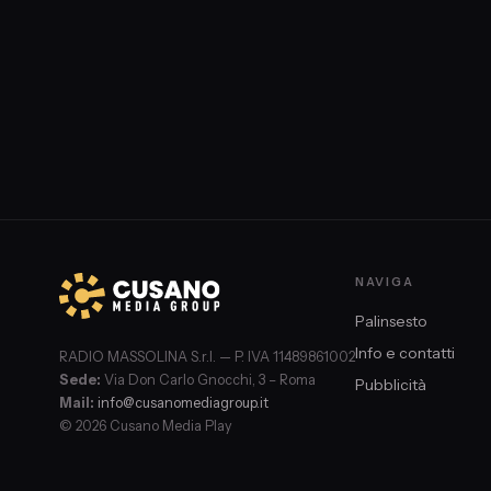
NAVIGA
Palinsesto
Info e contatti
RADIO MASSOLINA S.r.l. — P. IVA 11489861002
Sede:
Via Don Carlo Gnocchi, 3 – Roma
Pubblicità
Mail:
info@cusanomediagroup.it
© 2026 Cusano Media Play