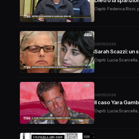
Dietro la sparizio
Ospiti: Federica Ricci
03/05/2026
Sarah Scazzi: un s
Ospiti: Lucia Scarcella
03/05/2026
Il caso Yara Gamb
Ospiti: Lucia Scarcella