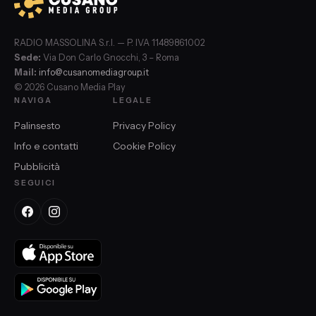
RADIO MASSOLINA S.r.l. — P. IVA 11489861002
Sede:
Via Don Carlo Gnocchi, 3 – Roma
Mail:
info@cusanomediagroup.it
© 2026 Cusano Media Play
NAVIGA
LEGALE
Palinsesto
Privacy Policy
Info e contatti
Cookie Policy
Pubblicità
SEGUICI