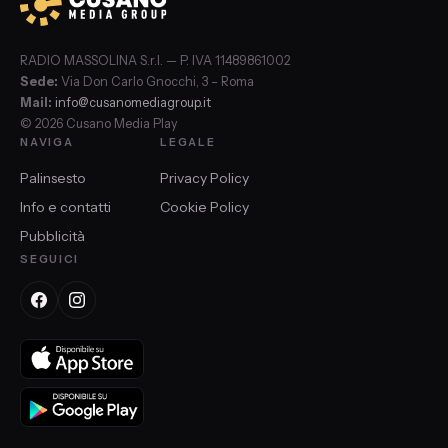
RADIO MASSOLINA S.r.l. — P. IVA 11489861002
Sede:
Via Don Carlo Gnocchi, 3 – Roma
Mail:
info@cusanomediagroup.it
© 2026 Cusano Media Play
NAVIGA
LEGALE
Palinsesto
Privacy Policy
Info e contatti
Cookie Policy
Pubblicità
SEGUICI