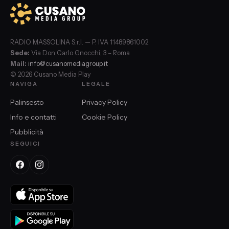
RADIO MASSOLINA S.r.l. — P. IVA 11489861002
Sede:
Via Don Carlo Gnocchi, 3 – Roma
Mail:
info@cusanomediagroup.it
© 2026 Cusano Media Play
NAVIGA
LEGALE
Palinsesto
Privacy Policy
Info e contatti
Cookie Policy
Pubblicità
SEGUICI