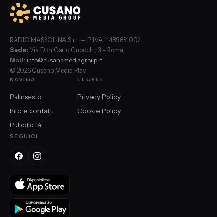
RADIO MASSOLINA S.r.l. — P. IVA 11489861002
Sede:
Via Don Carlo Gnocchi, 3 – Roma
Mail:
info@cusanomediagroup.it
© 2026 Cusano Media Play
NAVIGA
LEGALE
Palinsesto
Privacy Policy
Info e contatti
Cookie Policy
Pubblicità
SEGUICI