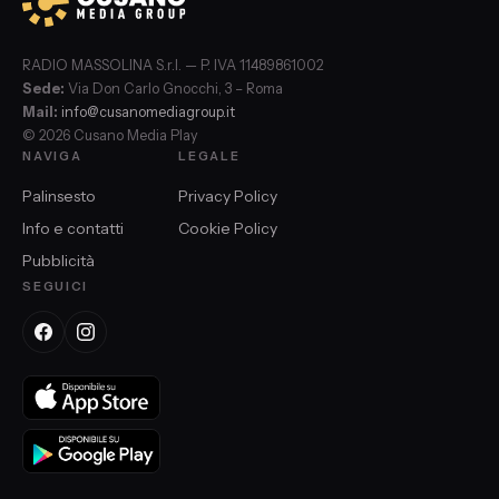
RADIO MASSOLINA S.r.l. — P. IVA 11489861002
Sede:
Via Don Carlo Gnocchi, 3 – Roma
Mail:
info@cusanomediagroup.it
© 2026 Cusano Media Play
NAVIGA
LEGALE
Palinsesto
Privacy Policy
Info e contatti
Cookie Policy
Pubblicità
SEGUICI