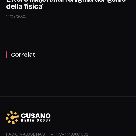
della fisica'
14/09/2025
Correlati
RADIO MASSOLINA S.r.l. — P. IVA 11489861002