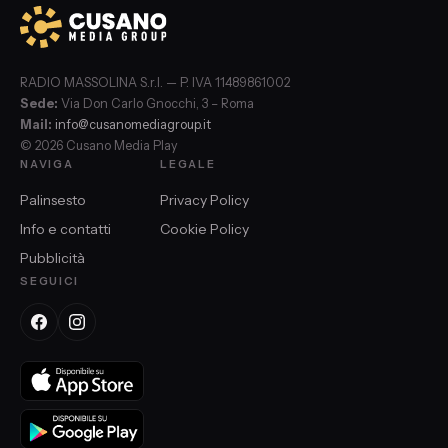
RADIO MASSOLINA S.r.l. — P. IVA 11489861002
Sede:
Via Don Carlo Gnocchi, 3 – Roma
Mail:
info@cusanomediagroup.it
© 2026 Cusano Media Play
NAVIGA
LEGALE
Palinsesto
Privacy Policy
Info e contatti
Cookie Policy
Pubblicità
SEGUICI