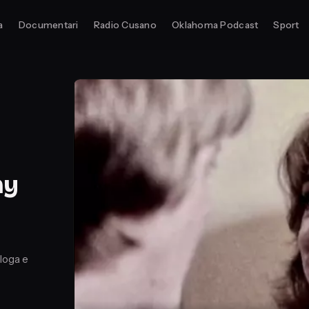
a
Documentari
Radio Cusano
Oklahoma Podcast
Sport
my
ologa e