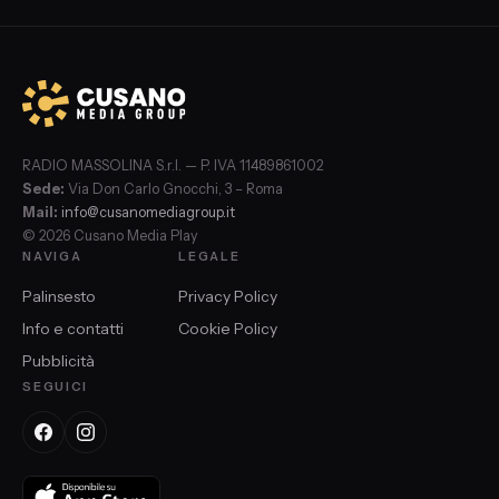
RADIO MASSOLINA S.r.l. — P. IVA 11489861002
Sede:
Via Don Carlo Gnocchi, 3 – Roma
Mail:
info@cusanomediagroup.it
© 2026 Cusano Media Play
NAVIGA
LEGALE
Palinsesto
Privacy Policy
Info e contatti
Cookie Policy
Pubblicità
SEGUICI