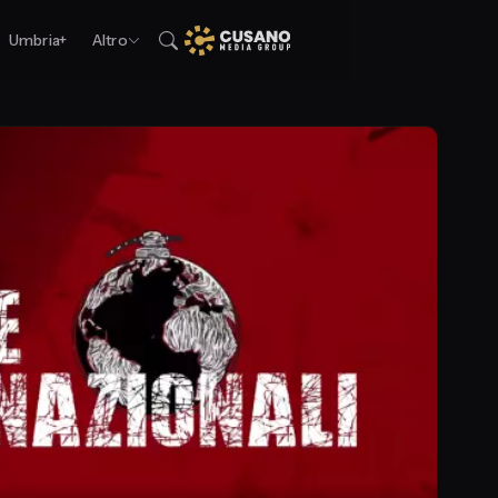
Umbria+
Altro