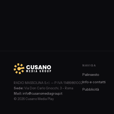
parlano di pace mentre la popolazione paga il prezzo più alt
NAVIGA
Palinsesto
Info e contatti
RADIO MASSOLINA S.r.l. — P. IVA 11489861002
Sede:
Via Don Carlo Gnocchi, 3 – Roma
Pubblicità
Mail:
info@cusanomediagroup.it
© 2026 Cusano Media Play