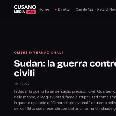
Home
Dirette
Canale 122 – Fatti di Ner
OMBRE INTERNAZIONALI
Sudan: la guerra contro
civili
15/11/2025
In Sudan la guerra ha un bersaglio preciso: i civili. Quartieri c
dalle mappe, villaggi svuotati, fame e stupri usati come arma
In questo episodio di "Ombre internazionali", entriamo nelle
del conflitto sudanese: chi combatte, chi arma, chi chiude gl
Un viaggio nelle zone grigie della geopolitica, dove le gran