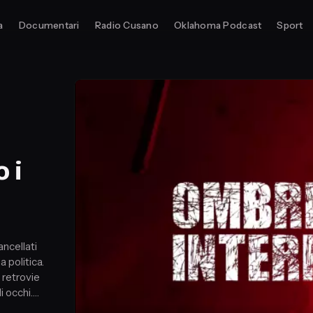
a
Documentari
Radio Cusano
Oklahoma Podcast
Sport
 i
ancellati
 politica.
 retrovie
i occhi.
di potenze