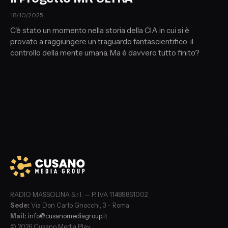
18/10/2025
C'è stato un momento nella storia della CIA in cui si è
provato a raggiungere un traguardo fantascientifico: il
controllo della mente umana. Ma è davvero tutto finito?
RADIO MASSOLINA S.r.l. — P. IVA 11489861002
Sede:
Via Don Carlo Gnocchi, 3 – Roma
Mail:
info@cusanomediagroup.it
© 2026 Cusano Media Play