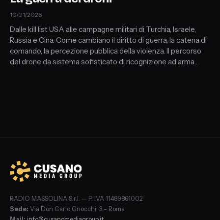
10/01/2026
Dalle kill list USA alle campagne militari di Turchia, Israele,
Russia e Cina. Come cambiano il diritto di guerra, la catena di
comando, la percezione pubblica della violenza. Il percorso
del drone da sistema sofisticato di ricognizione ad arma
comune sul fronte di guerra in Ucraina.
RADIO MASSOLINA S.r.l. — P. IVA 11489861002
Sede:
Via Don Carlo Gnocchi, 3 – Roma
Mail:
info@cusanomediagroup.it