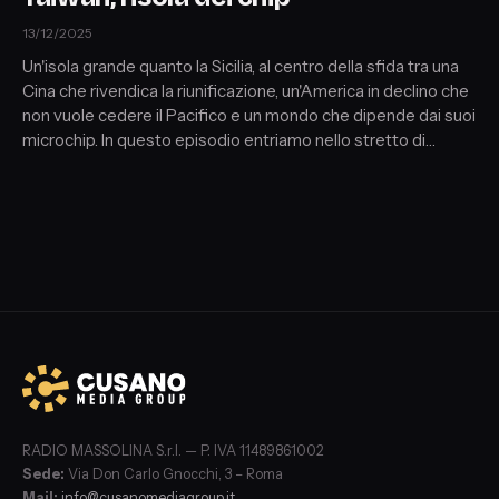
13/12/2025
Un'isola grande quanto la Sicilia, al centro della sfida tra una
Cina che rivendica la riunificazione, un'America in declino che
non vuole cedere il Pacifico e un mondo che dipende dai suoi
microchip. In questo episodio entriamo nello stretto di
Taiwan, tra guerra civile mai finita, ambiguità della "One China
policy", strategie USA e timori di una nuova guerra per
procura in Asia.
RADIO MASSOLINA S.r.l. — P. IVA 11489861002
Sede:
Via Don Carlo Gnocchi, 3 – Roma
Mail:
info@cusanomediagroup.it