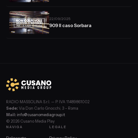
22/09/2025
909 Il caso Sorbara
RADIO MASSOLINA S.r.l. — P. IVA 11489861002
Sede:
Via Don Carlo Gnocchi, 3 – Roma
Mail:
info@cusanomediagroup.it
© 2026 Cusano Media Play
NAVIGA
LEGALE
Palinsesto
Privacy Policy