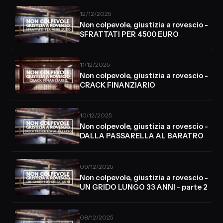
12/12/2025
Non colpevole, giustizia a rovescio -
SFRATTATI PER 4500 EURO
11/12/2025
Non colpevole, giustizia a rovescio -
CRACK FINANZIARIO
10/12/2025
Non colpevole, giustizia a rovescio -
DALLA PASSARELLA AL BARATRO
09/12/2025
Non colpevole, giustizia a rovescio -
UN GRIDO LUNGO 33 ANNI - parte 2
08/12/2025