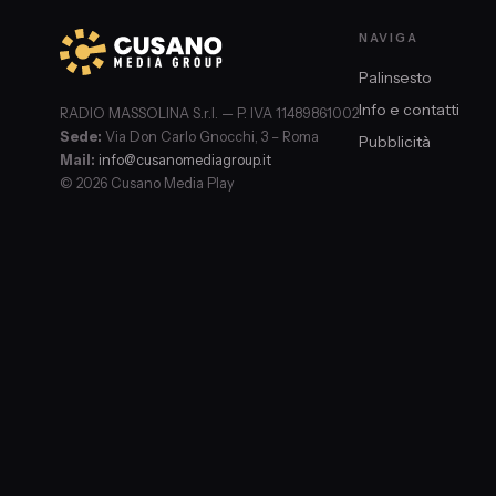
NAVIGA
Palinsesto
Info e contatti
RADIO MASSOLINA S.r.l. — P. IVA 11489861002
Sede:
Via Don Carlo Gnocchi, 3 – Roma
Pubblicità
Mail:
info@cusanomediagroup.it
© 2026 Cusano Media Play