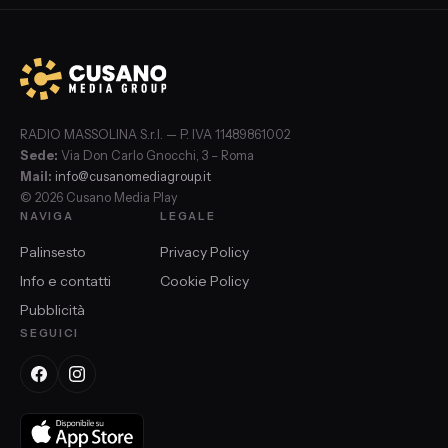
RADIO MASSOLINA S.r.l. — P. IVA 11489861002
Sede:
Via Don Carlo Gnocchi, 3 – Roma
Mail:
info@cusanomediagroup.it
© 2026 Cusano Media Play
NAVIGA
LEGALE
Palinsesto
Privacy Policy
Info e contatti
Cookie Policy
Pubblicità
SEGUICI