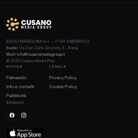
RADIO MASSOLINA S.r.l. — P. IVA 11489861002
Sede:
Via Don Carlo Gnocchi, 3 – Roma
Mail:
info@cusanomediagroup.it
© 2026 Cusano Media Play
NAVIGA
LEGALE
Palinsesto
Privacy Policy
Info e contatti
Cookie Policy
Pubblicità
SEGUICI