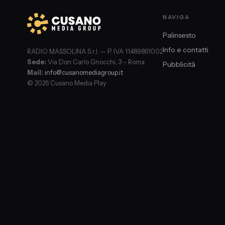
NAVIGA
Palinsesto
Info e contatti
RADIO MASSOLINA S.r.l. — P. IVA 11489861002
Sede:
Via Don Carlo Gnocchi, 3 – Roma
Pubblicità
Mail:
info@cusanomediagroup.it
© 2026 Cusano Media Play