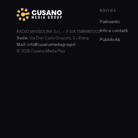
NAVIGA
Palinsesto
Info e contatti
RADIO MASSOLINA S.r.l. — P. IVA 11489861002
Sede:
Via Don Carlo Gnocchi, 3 – Roma
Pubblicità
Mail:
info@cusanomediagroup.it
© 2026 Cusano Media Play