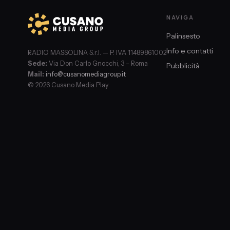
NAVIGA
Palinsesto
Info e contatti
RADIO MASSOLINA S.r.l. — P. IVA 11489861002
Sede:
Via Don Carlo Gnocchi, 3 – Roma
Pubblicità
Mail:
info@cusanomediagroup.it
© 2026 Cusano Media Play