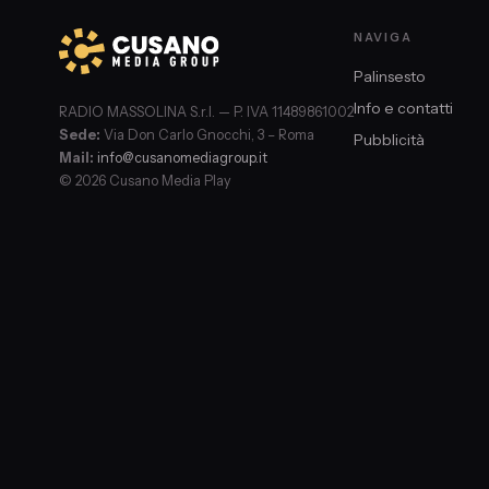
NAVIGA
Palinsesto
Info e contatti
RADIO MASSOLINA S.r.l. — P. IVA 11489861002
Sede:
Via Don Carlo Gnocchi, 3 – Roma
Pubblicità
Mail:
info@cusanomediagroup.it
© 2026 Cusano Media Play