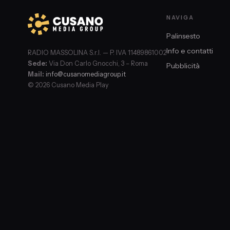
NAVIGA
Palinsesto
Info e contatti
RADIO MASSOLINA S.r.l. — P. IVA 11489861002
Sede:
Via Don Carlo Gnocchi, 3 – Roma
Pubblicità
Mail:
info@cusanomediagroup.it
© 2026 Cusano Media Play