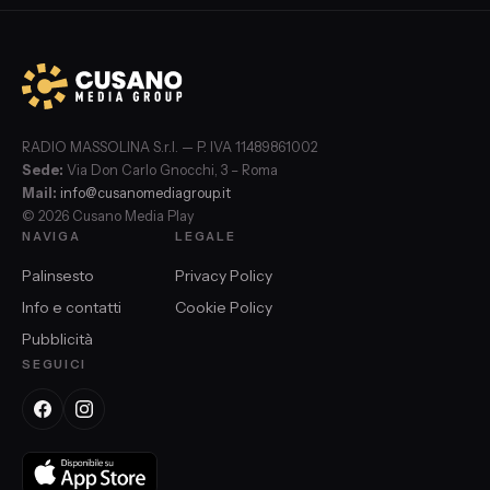
RADIO MASSOLINA S.r.l. — P. IVA 11489861002
Sede:
Via Don Carlo Gnocchi, 3 – Roma
Mail:
info@cusanomediagroup.it
© 2026 Cusano Media Play
NAVIGA
LEGALE
Palinsesto
Privacy Policy
Info e contatti
Cookie Policy
Pubblicità
SEGUICI