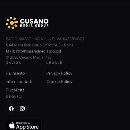
RADIO MASSOLINA S.r.l. — P. IVA 11489861002
Sede:
Via Don Carlo Gnocchi, 3 – Roma
Mail:
info@cusanomediagroup.it
© 2026 Cusano Media Play
NAVIGA
LEGALE
Palinsesto
Privacy Policy
Info e contatti
Cookie Policy
Pubblicità
SEGUICI