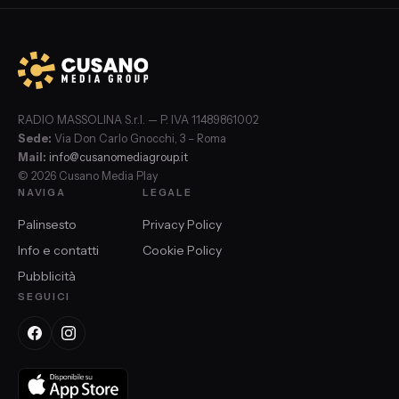
RADIO MASSOLINA S.r.l. — P. IVA 11489861002
Sede:
Via Don Carlo Gnocchi, 3 – Roma
Mail:
info@cusanomediagroup.it
© 2026 Cusano Media Play
NAVIGA
LEGALE
Palinsesto
Privacy Policy
Info e contatti
Cookie Policy
Pubblicità
SEGUICI