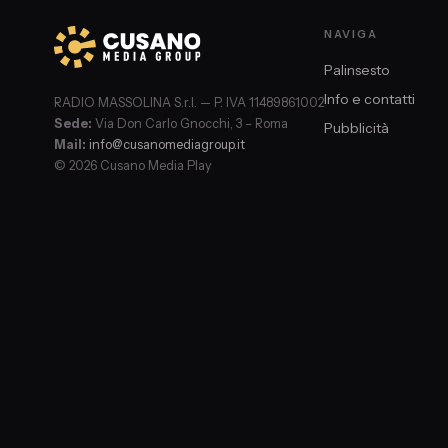
NAVIGA
Palinsesto
Info e contatti
RADIO MASSOLINA S.r.l. — P. IVA 11489861002
Sede:
Via Don Carlo Gnocchi, 3 – Roma
Pubblicità
Mail:
info@cusanomediagroup.it
© 2026 Cusano Media Play