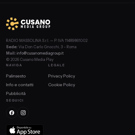
RADIO MASSOLINA S.r.l. — P. IVA 11489861002
Sede:
Via Don Carlo Gnocchi, 3 – Roma
Mail:
info@cusanomediagroup.it
© 2026 Cusano Media Play
NAVIGA
LEGALE
Palinsesto
Privacy Policy
Info e contatti
Cookie Policy
Pubblicità
SEGUICI