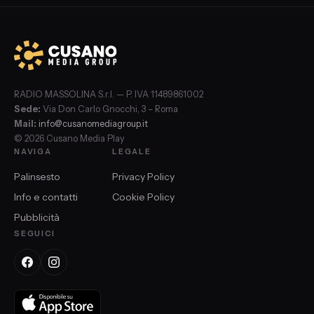
RADIO MASSOLINA S.r.l. — P. IVA 11489861002
Sede:
Via Don Carlo Gnocchi, 3 – Roma
Mail:
info@cusanomediagroup.it
© 2026 Cusano Media Play
NAVIGA
LEGALE
Palinsesto
Privacy Policy
Info e contatti
Cookie Policy
Pubblicità
SEGUICI