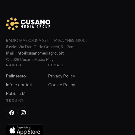
RADIO MASSOLINA S.r.l. — P. IVA 11489861002
Sede:
Via Don Carlo Gnocchi, 3 – Roma
Mail:
info@cusanomediagroup.it
© 2026 Cusano Media Play
NAVIGA
LEGALE
Palinsesto
Privacy Policy
Info e contatti
Cookie Policy
Pubblicità
SEGUICI